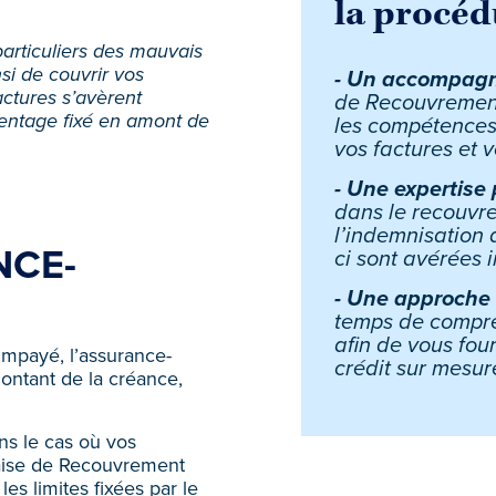
la procéd
articuliers des mauvais
i de couvrir vos
-
Un accompagn
actures s’avèrent
de Recouvrement
centage fixé en amont de
les compétences
vos factures et 
-
Une expertise 
dans le recouvr
l’indemnisation 
NCE-
ci sont avérées 
-
Une approche
temps de compre
afin de vous fou
 impayé, l’assurance-
crédit sur mesur
ontant de la créance,
ns le cas où vos
aise de Recouvrement
es limites fixées par le